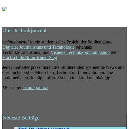
Über technikjournal
technikjournal
ist ein studentisches Projekt der Studiengänge
Digitaler Journalismus und Technologie
(ehemals
Technikjournalismus) und
Visuelle Technikkommunikation
der
Hochschule Bonn-Rhein-Sieg
.
Jedes Semester präsentieren die Studierenden spannende News und
Geschichten über Menschen, Technik und Innovationen. Die
multimedialen Beiträge informieren aktuell und unabhängig.
Mehr über
technikjournal
Neueste Beiträge