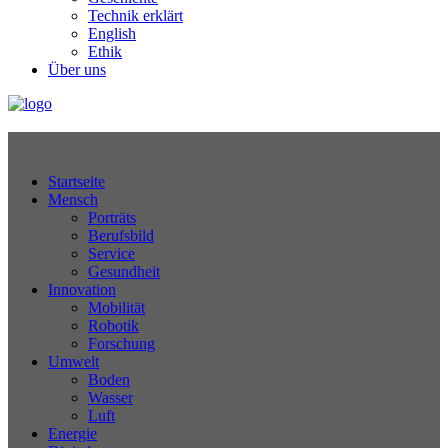
Technik erklärt
English
Ethik
Über uns
Technikjournal
Startseite
Mensch
Porträts
Berufsbild
Service
Gesundheit
Innovation
Mobilität
Robotik
Forschung
Umwelt
Boden
Wasser
Luft
Energie