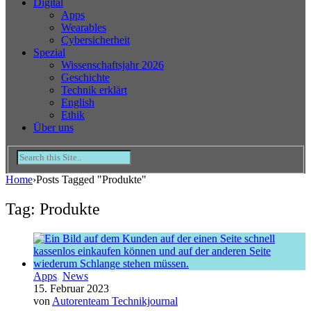
Digital
Apps
Wearables
Cybersicherheit
Spezial
Wissenschaftsjahr 2026
Geschichte
Technik erklärt
English
Ethik
Über uns
Home
›
Posts Tagged "Produkte"
Tag: Produkte
Apps
,
News
15. Februar 2023
von
Autorenteam Technikjournal