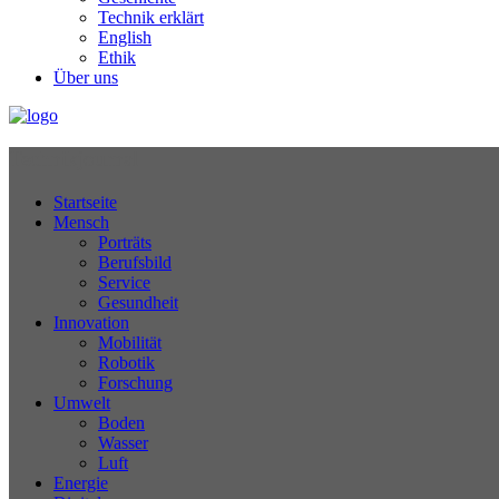
Technik erklärt
English
Ethik
Über uns
Technikjournal
Startseite
Mensch
Porträts
Berufsbild
Service
Gesundheit
Innovation
Mobilität
Robotik
Forschung
Umwelt
Boden
Wasser
Luft
Energie