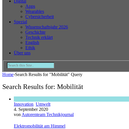
Digital
Apps
Wearables
Cybersicherheit
Spezial
Wissenschaftsjahr 2026
Geschichte
Technik erklärt
English
Ethik
Über uns
Home
›
Search Results for "Mobilität" Query
Search Results for: Mobilität
Innovation
,
Umwelt
4. September 2020
von
Autorenteam Technikjournal
Elektromobilität am Himmel